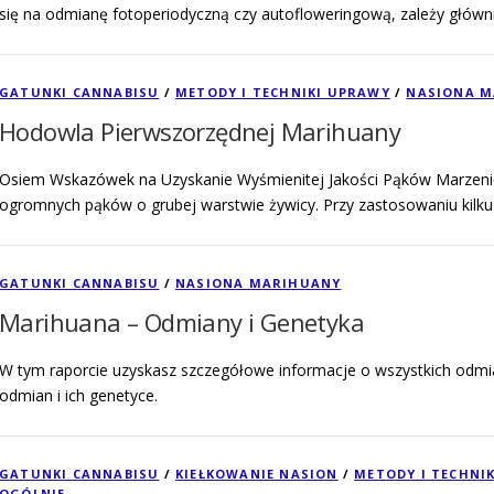
się na odmianę fotoperiodyczną czy autofloweringową, zależy główn
GATUNKI CANNABISU
/
METODY I TECHNIKI UPRAWY
/
NASIONA 
Hodowla Pierwszorzędnej Marihuany
Osiem Wskazówek na Uzyskanie Wyśmienitej Jakości Pąków Marzeni
ogromnych pąków o grubej warstwie żywicy. Przy zastosowaniu kilku 
GATUNKI CANNABISU
/
NASIONA MARIHUANY
Marihuana – Odmiany i Genetyka
W tym raporcie uzyskasz szczegółowe informacje o wszystkich odm
odmian i ich genetyce.
GATUNKI CANNABISU
/
KIEŁKOWANIE NASION
/
METODY I TECHNI
OGÓLNIE