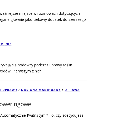
 ważniejsze miejsce w rozmowach dotyczących
zegane głównie jako ciekawy dodatek do szerszego
ÓLNIE
orykają się hodowcy podczas uprawy roślin
owodów. Pierwszym z nich, …
KI UPRAWY
/
NASIONA MARIHUANY
/
UPRAWA
loweringowe
utomatycznie Kwitnącymi? To, czy zdecydujesz