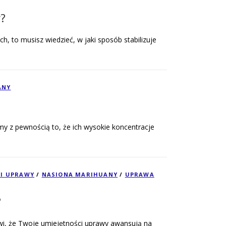
?
ch, to musisz wiedzieć, w jaki sposób stabilizuje
ANY
y z pewnością to, że ich wysokie koncentracje
KI UPRAWY
/
NASIONA MARIHUANY
/
UPRAWA
?
awi, że Twoje umiejętności uprawy awansują na