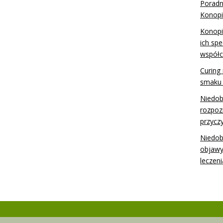
Poradn
Konopi
Konopi
ich spe
współc
Curing 
smaku 
Niedob
rozpoz
przycz
Niedob
objawy
leczeni