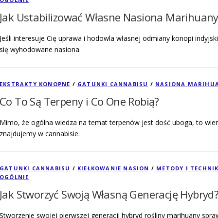
Jak Ustabilizować Własne Nasiona Marihuany
Jeśli interesuje Cię uprawa i hodowla własnej odmiany konopi indyjski
się wyhodowane nasiona.
EKSTRAKTY KONOPNE
/
GATUNKI CANNABISU
/
NASIONA MARIHU
Co To Są Terpeny i Co One Robią?
Mimo, że ogólna wiedza na temat terpenów jest dość uboga, to wiem
znajdujemy w cannabisie.
GATUNKI CANNABISU
/
KIEŁKOWANIE NASION
/
METODY I TECHNI
OGÓLNIE
Jak Stworzyć Swoją Własną Generację Hybryd
Stworzenie swojej pierwszej generacji hybryd rośliny marihuany spr