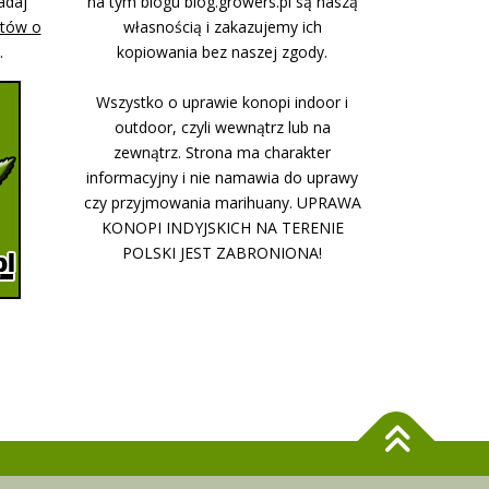
adaj
na tym blogu blog.growers.pl są naszą
stów o
własnością i zakazujemy ich
.
kopiowania bez naszej zgody.
Wszystko o uprawie konopi indoor i
outdoor, czyli wewnątrz lub na
zewnątrz. Strona ma charakter
informacyjny i nie namawia do uprawy
czy przyjmowania marihuany. UPRAWA
KONOPI INDYJSKICH NA TERENIE
POLSKI JEST ZABRONIONA!