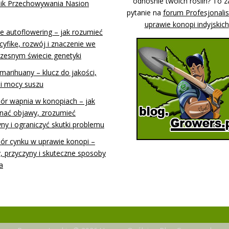
odnośnie twoich roślin? To z
ik Przechowywania Nasion
pytanie na
forum Profesjonali
uprawie konopi indyjskich
e autoflowering – jak rozumieć
cyfikę, rozwój i znaczenie we
zesnym świecie genetyki
marihuany – klucz do jakości,
i mocy suszu
ór wapnia w konopiach – jak
nać objawy, zrozumieć
yny i ograniczyć skutki problemu
ór cynku w uprawie konopi –
, przyczyny i skuteczne sposoby
a