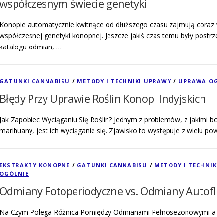
współczesnym świecie genetyki
Konopie automatycznie kwitnące od dłuższego czasu zajmują coraz
współczesnej genetyki konopnej. Jeszcze jakiś czas temu były postr
katalogu odmian, …
GATUNKI CANNABISU
/
METODY I TECHNIKI UPRAWY
/
UPRAWA OG
Błędy Przy Uprawie Roślin Konopi Indyjskich
Jak Zapobiec Wyciąganiu Się Roślin? Jednym z problemów, z jakimi b
marihuany, jest ich wyciąganie się. Zjawisko to występuje z wielu p
EKSTRAKTY KONOPNE
/
GATUNKI CANNABISU
/
METODY I TECHNI
OGÓLNIE
Odmiany Fotoperiodyczne vs. Odmiany Autof
Na Czym Polega Różnica Pomiędzy Odmianami Pełnosezonowymi a A