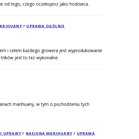
ie od tego, czego oczekujesz jako hodowca.
MARIHUANY
/
UPRAWA OGÓLNIE
em i celem każdego growera jest wyprodukowanie
trików jest to też wykonalne.
ianach marihuany, w tym o pochodzeniu tych
KI UPRAWY
/
NASIONA MARIHUANY
/
UPRAWA