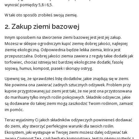
wynosić pomiędzy 5,8 i 6,5.
W taki oto sposób zrobiłeś swoją ziemię.
2. Zakup ziemi bazowej
Innym sposobem na stworzenie ziemi bazowej jest jest jej zakup.
Możesz w sklepie ogrodniczym kupić ziemię dobrej jakości, najlepiej
ziemię ekologiczną. Odpowiednia będzie lekka ziemia, która jest
przepuszczalna. Dobrej jakości ziemia zawiera z reguły takie dodatki jak
torfowiec, chociaż istnieją też bardziej ekologiczne dodatki, fasolę
sojową, humus, kompost, piasek i skorupy ostryg.
Upewnij się, że sprawdziłeś listę dodatków, jakie znajdują się w ziemi.
Nie powinna ona zawierać żadnych sztucznych odżywek. Problem przy
kupnie przygotowanej już ziemi jest taki, że nie jest ona przystosowana
do marihuany tylko innych roślin pokojowych. Składniki odżywcze, jakie
są dodawane do takiej ziemi mogą zaszkodzić Twoim roślinom, zamiast
im pomóc.
Teraz wyjaśnimy Ci jakich składników odżywczych powinieneś dodawać
do ziemi, aby stworzyć perfekcyjne warunki dla swoich roślin.
Ekosystem, jaki występuje w Twojej ziemi możesz dalej odżywiać tak
zwaną Compost Tea, czyli herbatą kompostową. Jest to płynny roztwór z