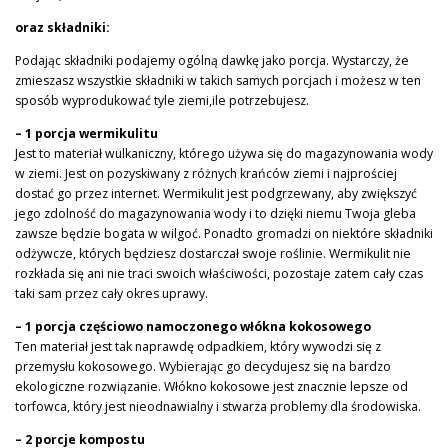
oraz składniki:
Podając składniki podajemy ogólną dawkę jako porcja. Wystarczy, że
zmieszasz wszystkie składniki w takich samych porcjach i możesz w ten
sposób wyprodukować tyle ziemi,ile potrzebujesz.
– 1 porcja wermikulitu
Jest to materiał wulkaniczny, którego używa się do magazynowania wody
w ziemi. Jest on pozyskiwany z różnych krańców ziemi i najprościej
dostać go przez internet. Wermikulit jest podgrzewany, aby zwiększyć
jego zdolność do magazynowania wody i to dzięki niemu Twoja gleba
zawsze będzie bogata w wilgoć. Ponadto gromadzi on niektóre składniki
odżywcze, których będziesz dostarczał swoje roślinie. Wermikulit nie
rozkłada się ani nie traci swoich właściwości, pozostaje zatem cały czas
taki sam przez cały okres uprawy.
– 1 porcja częściowo namoczonego włókna kokosowego
Ten materiał jest tak naprawdę odpadkiem, który wywodzi się z
przemysłu kokosowego. Wybierając go decydujesz się na bardzo
ekologiczne rozwiązanie. Włókno kokosowe jest znacznie lepsze od
torfowca, który jest nieodnawialny i stwarza problemy dla środowiska.
– 2 porcje kompostu