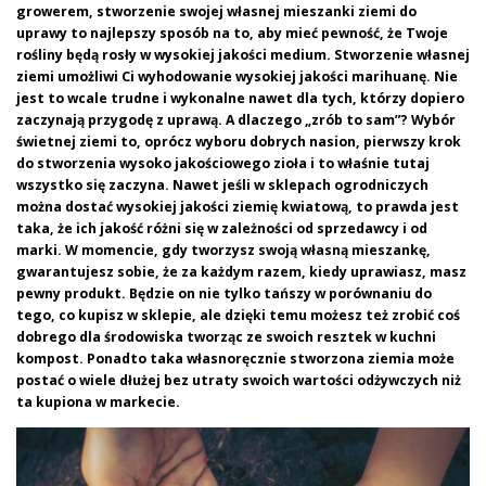
growerem, stworzenie swojej własnej mieszanki ziemi do
uprawy to najlepszy sposób na to, aby mieć pewność, że Twoje
rośliny będą rosły w wysokiej jakości medium.
Stworzenie własnej
ziemi umożliwi Ci wyhodowanie wysokiej jakości marihuanę. Nie
jest to wcale trudne i wykonalne nawet dla tych, którzy dopiero
zaczynają przygodę z uprawą. A dlaczego „zrób to sam”? Wybór
świetnej ziemi to, oprócz wyboru dobrych nasion, pierwszy krok
do stworzenia wysoko jakościowego zioła i to właśnie tutaj
wszystko się zaczyna. Nawet jeśli w sklepach ogrodniczych
można dostać wysokiej jakości ziemię kwiatową, to prawda jest
taka, że ich jakość różni się w zależności od sprzedawcy i od
marki. W momencie, gdy tworzysz swoją własną mieszankę,
gwarantujesz sobie, że za każdym razem, kiedy uprawiasz, masz
pewny produkt. Będzie on nie tylko tańszy w porównaniu do
tego, co kupisz w sklepie, ale dzięki temu możesz też zrobić coś
dobrego dla środowiska tworząc ze swoich resztek w kuchni
kompost. Ponadto taka własnoręcznie stworzona ziemia może
postać o wiele dłużej bez utraty swoich wartości odżywczych niż
ta kupiona w markecie.