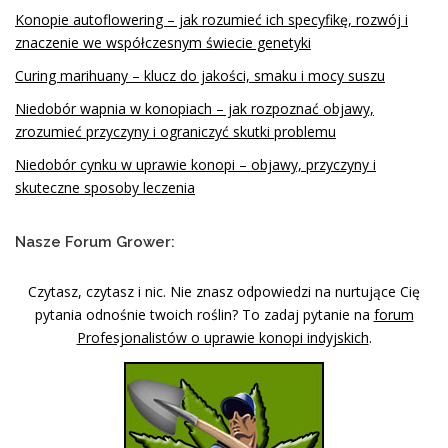
Konopie autoflowering – jak rozumieć ich specyfikę, rozwój i
znaczenie we współczesnym świecie genetyki
Curing marihuany – klucz do jakości, smaku i mocy suszu
Niedobór wapnia w konopiach – jak rozpoznać objawy,
zrozumieć przyczyny i ograniczyć skutki problemu
Niedobór cynku w uprawie konopi – objawy, przyczyny i
skuteczne sposoby leczenia
Nasze Forum Grower:
Czytasz, czytasz i nic. Nie znasz odpowiedzi na nurtujące Cię
pytania odnośnie twoich roślin? To zadaj pytanie na
forum
Profesjonalistów o uprawie konopi indyjskich
.