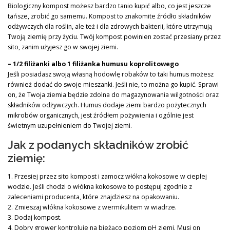
Biologiczny kompost możesz bardzo tanio kupić albo, co jest jeszcze
tańsze, zrobić go samemu. Kompost to znakomite źródło składników
odżywczych dla roślin, ale też i dla zdrowych bakterii, które utrzymują
Twoją ziemię przy życiu. Twój kompost powinien zostać przesiany przez
sito, zanim użyjesz go w swojej ziemi.
– 1/2 filiżanki albo 1 filiżanka humusu koprolitowego
Jeśli posiadasz swoją własną hodowlę robaków to taki humus możesz
również dodać do swoje mieszanki. Jeśli nie, to można go kupić. Sprawi
on, że Twoja ziemia będzie zdolna do magazynowania wilgotności oraz
składników odżywczych. Humus dodaje ziemi bardzo pożytecznych
mikrobów organicznych, jest źródłem pożywienia i ogólnie jest
świetnym uzupełnieniem do Twojej ziemi.
Jak z podanych składników zrobić
ziemię:
1. Przesiej przez sito kompost i zamocz włókna kokosowe w ciepłej
wodzie. Jeśli chodzi o włókna kokosowe to postępuj zgodnie z
zaleceniami producenta, które znajdziesz na opakowaniu.
2. Zmieszaj włókna kokosowe z wermikulitem w wiadrze.
3. Dodaj kompost.
4. Dobry grower kontroluje na bieżąco poziom pH ziemi. Musi on