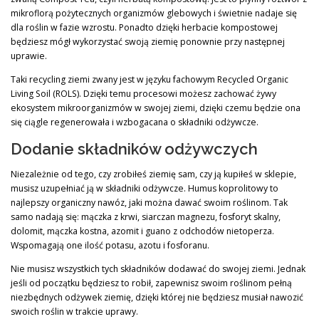
mikroflorą pożytecznych organizmów glebowych i świetnie nadaje się
dla roślin w fazie wzrostu. Ponadto dzięki herbacie kompostowej
będziesz mógł wykorzystać swoją ziemię ponownie przy następnej
uprawie.
Taki recycling ziemi zwany jest w języku fachowym Recycled Organic
Living Soil (ROLS). Dzięki temu procesowi możesz zachować żywy
ekosystem mikroorganizmów w swojej ziemi, dzięki czemu będzie ona
się ciągle regenerowała i wzbogacana o składniki odżywcze.
Dodanie składników odżywczych
Niezależnie od tego, czy zrobiłeś ziemię sam, czy ją kupiłeś w sklepie,
musisz uzupełniać ją w składniki odżywcze. Humus koprolitowy to
najlepszy organiczny nawóz, jaki można dawać swoim roślinom. Tak
samo nadają się: mączka z krwi, siarczan magnezu, fosforyt skalny,
dolomit, mączka kostna, azomit i guano z odchodów nietoperza.
Wspomagają one ilość potasu, azotu i fosforanu.
Nie musisz wszystkich tych składników dodawać do swojej ziemi. Jednak
jeśli od początku będziesz to robił, zapewnisz swoim roślinom pełną
niezbędnych odżywek ziemię, dzięki której nie będziesz musiał nawozić
swoich roślin w trakcie uprawy.