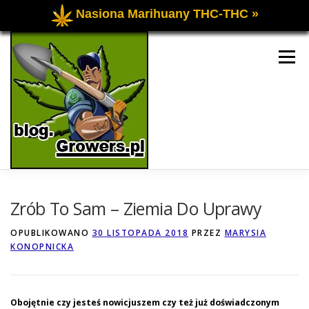
Nasiona Marihuany THC-THC »
Przejdź
do
Menu
treści
UPRAWA OGÓLNIE
UPRAWA INDOOR
Zrób To Sam – Ziemia Do Uprawy
OPUBLIKOWANO
30 LISTOPADA 2018
PRZEZ
MARYSIA
KONOPNICKA
UPRAWA OUTDOOR
FORUM O UPRAWIE
KONTAKT
Obojętnie czy jesteś nowicjuszem czy też już doświadczonym