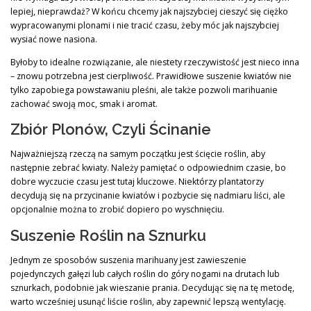
lepiej, nieprawdaż? W końcu chcemy jak najszybciej cieszyć się ciężko
wypracowanymi plonami i nie tracić czasu, żeby móc jak najszybciej
wysiać nowe nasiona.
Byłoby to idealne rozwiązanie, ale niestety rzeczywistość jest nieco inna
– znowu potrzebna jest cierpliwość. Prawidłowe suszenie kwiatów nie
tylko zapobiega powstawaniu pleśni, ale także pozwoli marihuanie
zachować swoją moc, smak i aromat.
Zbiór Plonów, Czyli Ścinanie
Najważniejszą rzeczą na samym początku jest ścięcie roślin, aby
następnie zebrać kwiaty. Należy pamiętać o odpowiednim czasie, bo
dobre wyczucie czasu jest tutaj kluczowe. Niektórzy plantatorzy
decydują się na przycinanie kwiatów i pozbycie się nadmiaru liści, ale
opcjonalnie można to zrobić dopiero po wyschnięciu.
Suszenie Roślin na Sznurku
Jednym ze sposobów suszenia marihuany jest zawieszenie
pojedynczych gałęzi lub całych roślin do góry nogami na drutach lub
sznurkach, podobnie jak wieszanie prania. Decydując się na tę metodę,
warto wcześniej usunąć liście roślin, aby zapewnić lepszą wentylację.