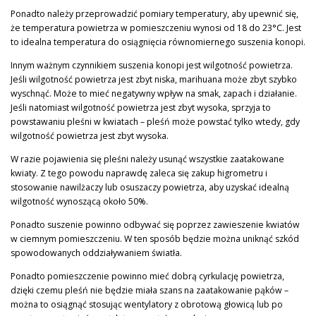
Ponadto należy przeprowadzić pomiary temperatury, aby upewnić się,
że temperatura powietrza w pomieszczeniu wynosi od 18 do 23°C. Jest
to idealna temperatura do osiągnięcia równomiernego suszenia konopi.
Innym ważnym czynnikiem suszenia konopi jest wilgotność powietrza.
Jeśli wilgotność powietrza jest zbyt niska, marihuana może zbyt szybko
wyschnąć. Może to mieć negatywny wpływ na smak, zapach i działanie.
Jeśli natomiast wilgotność powietrza jest zbyt wysoka, sprzyja to
powstawaniu pleśni w kwiatach – pleśń może powstać tylko wtedy, gdy
wilgotność powietrza jest zbyt wysoka.
W razie pojawienia się pleśni należy usunąć wszystkie zaatakowane
kwiaty. Z tego powodu naprawdę zaleca się zakup higrometru i
stosowanie nawilżaczy lub osuszaczy powietrza, aby uzyskać idealną
wilgotność wynoszącą około 50%.
Ponadto suszenie powinno odbywać się poprzez zawieszenie kwiatów
w ciemnym pomieszczeniu. W ten sposób będzie można uniknąć szkód
spowodowanych oddziaływaniem światła.
Ponadto pomieszczenie powinno mieć dobrą cyrkulację powietrza,
dzięki czemu pleśń nie będzie miała szans na zaatakowanie pąków –
można to osiągnąć stosując wentylatory z obrotową głowicą lub po