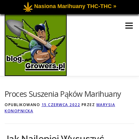
Nasiona Marihuany THC-THC »
Przejdź
do
Menu
treści
UPRAWA OGÓLNIE
UPRAWA INDOOR
Proces Suszenia Pąków Marihuany
OPUBLIKOWANO
15 CZERWCA 2022
PRZEZ
MARYSIA
KONOPNICKA
UPRAWA OUTDOOR
FORUM O UPRAWIE
KONTAKT
Jak Najlepiej Wysuszyć