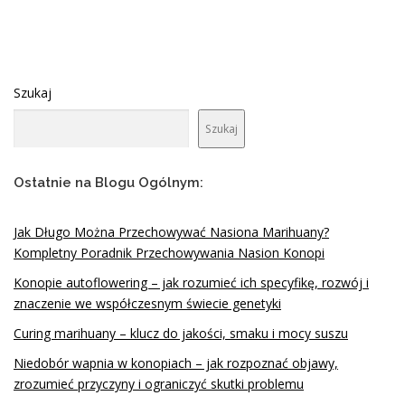
Szukaj
Szukaj
Ostatnie na Blogu Ogólnym:
Jak Długo Można Przechowywać Nasiona Marihuany?
Kompletny Poradnik Przechowywania Nasion Konopi
Konopie autoflowering – jak rozumieć ich specyfikę, rozwój i
znaczenie we współczesnym świecie genetyki
Curing marihuany – klucz do jakości, smaku i mocy suszu
Niedobór wapnia w konopiach – jak rozpoznać objawy,
zrozumieć przyczyny i ograniczyć skutki problemu