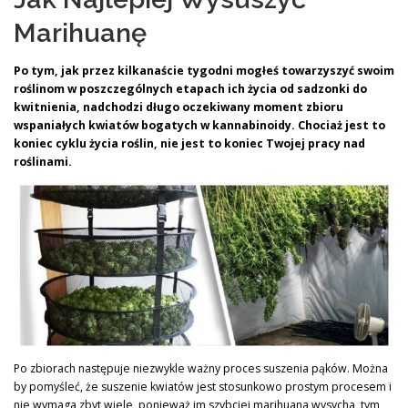
Marihuanę
Po tym, jak przez kilkanaście tygodni mogłeś towarzyszyć swoim
roślinom w poszczególnych etapach ich życia od sadzonki do
kwitnienia,
nadchodzi długo oczekiwany moment zbioru
wspaniałych kwiatów bogatych w kannabinoidy. Chociaż jest to
koniec cyklu życia roślin, nie jest to koniec Twojej pracy nad
roślinami.
Po zbiorach następuje niezwykle ważny proces suszenia pąków. Można
by pomyśleć, że suszenie kwiatów jest stosunkowo prostym procesem i
nie wymaga zbyt wiele, ponieważ im szybciej marihuana wysycha, tym