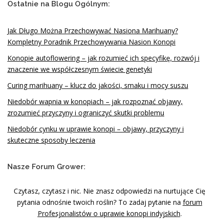
Ostatnie na Blogu Ogólnym:
Jak Długo Można Przechowywać Nasiona Marihuany?
Kompletny Poradnik Przechowywania Nasion Konopi
Konopie autoflowering – jak rozumieć ich specyfikę, rozwój i
znaczenie we współczesnym świecie genetyki
Curing marihuany – klucz do jakości, smaku i mocy suszu
Niedobór wapnia w konopiach – jak rozpoznać objawy,
zrozumieć przyczyny i ograniczyć skutki problemu
Niedobór cynku w uprawie konopi – objawy, przyczyny i
skuteczne sposoby leczenia
Nasze Forum Grower:
Czytasz, czytasz i nic. Nie znasz odpowiedzi na nurtujące Cię
pytania odnośnie twoich roślin? To zadaj pytanie na
forum
Profesjonalistów o uprawie konopi indyjskich
.