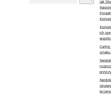
Jak Dł
Nasion
Poradn
Konopi
Konopi
ich spe
współc
Curing 
smaku 
Niedob
rozpoz
przycz
Niedob
objawy
leczeni