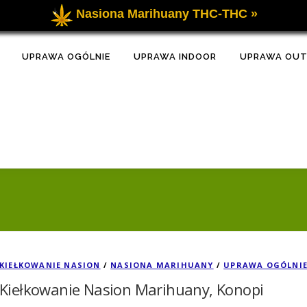
Nasiona Marihuany THC-THC »
UPRAWA OGÓLNIE
UPRAWA INDOOR
UPRAWA OU
KIEŁKOWANIE NASION
/
NASIONA MARIHUANY
/
UPRAWA OGÓLNI
Kiełkowanie Nasion Marihuany, Konopi