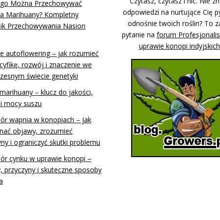
Czytasz, czytasz i nic. Nie z
ugo Można Przechowywać
odpowiedzi na nurtujące Cię p
a Marihuany? Kompletny
odnośnie twoich roślin? To z
ik Przechowywania Nasion
pytanie na
forum Profesjonali
uprawie konopi indyjskich
e autoflowering – jak rozumieć
cyfikę, rozwój i znaczenie we
zesnym świecie genetyki
marihuany – klucz do jakości,
i mocy suszu
ór wapnia w konopiach – jak
nać objawy, zrozumieć
yny i ograniczyć skutki problemu
ór cynku w uprawie konopi –
, przyczyny i skuteczne sposoby
a