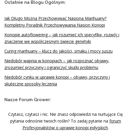
Ostatnie na Blogu Ogólnym:
Jak Długo Można Przechowywać Nasiona Marihuany?
Kompletny Poradnik Przechowywania Nasion Konopi
Konopie autoflowering – jak rozumieć ich specyfikę, rozwój i
znaczenie we współczesnym świecie genetyki
Curing marihuany – klucz do jakości, smaku i mocy suszu
Niedobór wapnia w konopiach – jak rozpoznać objawy,
zrozumieć przyczyny i ograniczyć skutki problemu
Niedobór cynku w uprawie konopi – objawy, przyczyny i
skuteczne sposoby leczenia
Nasze Forum Grower:
Czytasz, czytasz i nic. Nie znasz odpowiedzi na nurtujące Cię
pytania odnośnie twoich roślin? To zadaj pytanie na
forum
Profesjonalistów o uprawie konopi indyjskich
.