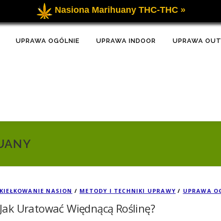
Nasiona Marihuany THC-THC »
UPRAWA OGÓLNIE
UPRAWA INDOOR
UPRAWA OU
HUANY
KIEŁKOWANIE NASION
/
METODY I TECHNIKI UPRAWY
/
UPRAWA O
Jak Uratować Więdnącą Roślinę?