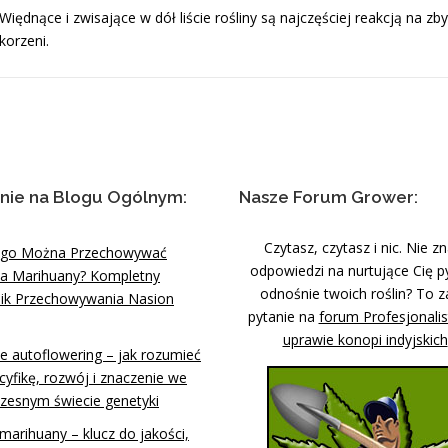
Więdnące i zwisające w dół liście rośliny są najczęściej reakcją na z
korzeni.
nie na Blogu Ogólnym:
Nasze Forum Grower:
Czytasz, czytasz i nic. Nie z
ugo Można Przechowywać
odpowiedzi na nurtujące Cię p
a Marihuany? Kompletny
odnośnie twoich roślin? To z
ik Przechowywania Nasion
pytanie na
forum Profesjonali
uprawie konopi indyjskich
e autoflowering – jak rozumieć
cyfikę, rozwój i znaczenie we
zesnym świecie genetyki
marihuany – klucz do jakości,