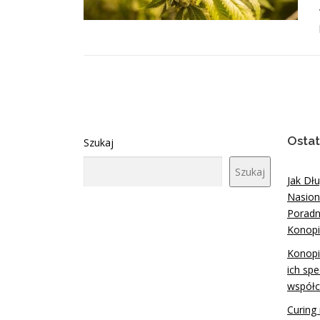
Ostat
Szukaj
Szukaj
Jak Dł
Nasion
Poradn
Konopi
Konopi
ich spe
współc
Curing 