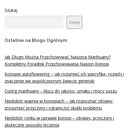
Szukaj
Szukaj
Ostatnie na Blogu Ogólnym:
Jak Długo Można Przechowywać Nasiona Marihuany?
Kompletny Poradnik Przechowywania Nasion Konopi
Konopie autoflowering – jak rozumieć ich specyfikę, rozwój i
znaczenie we współczesnym świecie genetyki
Curing marihuany – klucz do jakości, smaku i mocy suszu
Niedobór wapnia w konopiach – jak rozpoznać objawy,
zrozumieć przyczyny i ograniczyć skutki problemu
Niedobór cynku w uprawie konopi – objawy, przyczyny i
skuteczne sposoby leczenia