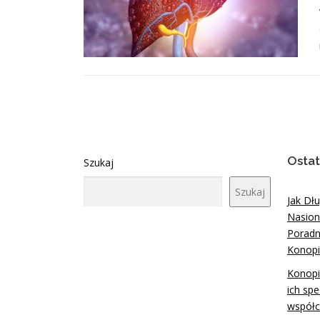
Ostat
Szukaj
Szukaj
Jak Dł
Nasion
Poradn
Konopi
Konopi
ich spe
współc