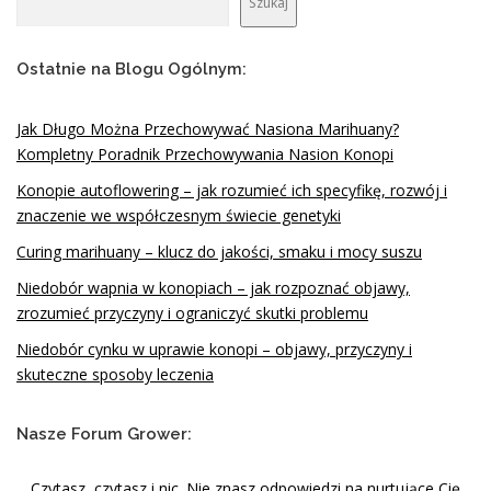
Szukaj
Ostatnie na Blogu Ogólnym:
Jak Długo Można Przechowywać Nasiona Marihuany?
Kompletny Poradnik Przechowywania Nasion Konopi
Konopie autoflowering – jak rozumieć ich specyfikę, rozwój i
znaczenie we współczesnym świecie genetyki
Curing marihuany – klucz do jakości, smaku i mocy suszu
Niedobór wapnia w konopiach – jak rozpoznać objawy,
zrozumieć przyczyny i ograniczyć skutki problemu
Niedobór cynku w uprawie konopi – objawy, przyczyny i
skuteczne sposoby leczenia
Nasze Forum Grower:
Czytasz, czytasz i nic. Nie znasz odpowiedzi na nurtujące Cię