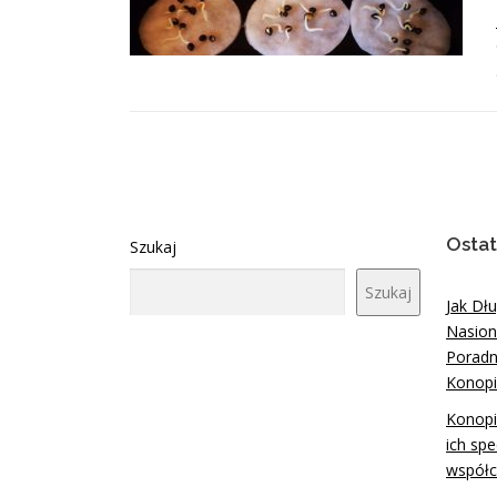
Ostat
Szukaj
Szukaj
Jak Dł
Nasion
Poradn
Konopi
Konopi
ich spe
współc