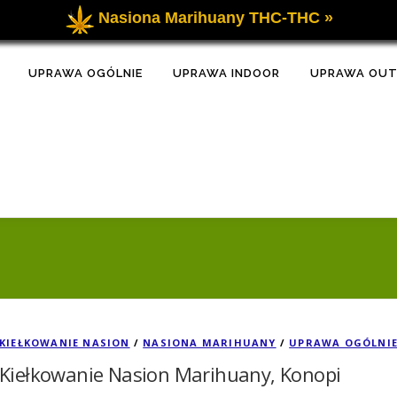
Nasiona Marihuany THC-THC »
UPRAWA OGÓLNIE
UPRAWA INDOOR
UPRAWA OU
KIEŁKOWANIE NASION
/
NASIONA MARIHUANY
/
UPRAWA OGÓLNI
Kiełkowanie Nasion Marihuany, Konopi