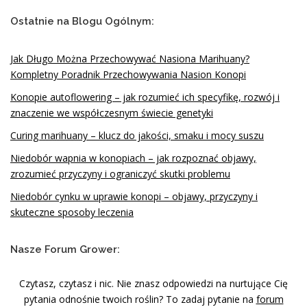
Ostatnie na Blogu Ogólnym:
Jak Długo Można Przechowywać Nasiona Marihuany?
Kompletny Poradnik Przechowywania Nasion Konopi
Konopie autoflowering – jak rozumieć ich specyfikę, rozwój i
znaczenie we współczesnym świecie genetyki
Curing marihuany – klucz do jakości, smaku i mocy suszu
Niedobór wapnia w konopiach – jak rozpoznać objawy,
zrozumieć przyczyny i ograniczyć skutki problemu
Niedobór cynku w uprawie konopi – objawy, przyczyny i
skuteczne sposoby leczenia
Nasze Forum Grower:
Czytasz, czytasz i nic. Nie znasz odpowiedzi na nurtujące Cię
pytania odnośnie twoich roślin? To zadaj pytanie na
forum