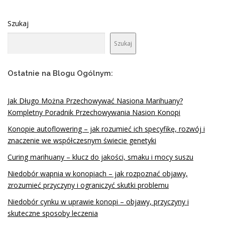
Szukaj
Szukaj
Ostatnie na Blogu Ogólnym:
Jak Długo Można Przechowywać Nasiona Marihuany?
Kompletny Poradnik Przechowywania Nasion Konopi
Konopie autoflowering – jak rozumieć ich specyfikę, rozwój i
znaczenie we współczesnym świecie genetyki
Curing marihuany – klucz do jakości, smaku i mocy suszu
Niedobór wapnia w konopiach – jak rozpoznać objawy,
zrozumieć przyczyny i ograniczyć skutki problemu
Niedobór cynku w uprawie konopi – objawy, przyczyny i
skuteczne sposoby leczenia